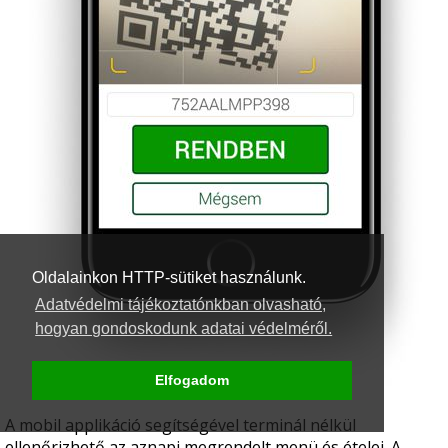
Oldalainkon HTTP-sütiket használunk.
Adatvédelmi tájékoztatónkban olvasható,
hogyan gondoskodunk adatai védelméről.
Elfogadom
A mobil applikáció segítségével terminál nélkül
ellenőrizhető az aznapi megrendelt menü és ételei. A