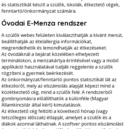
és statisztikát készít a szülők, iskolák, étkeztető cégek,
fenntartó/önkormányzat számára.
Óvodai E-Menza rendszer
A szülők webes felületen kiválaszthatják a kívánt menüt,
beállíthatják az ételallergia információkat,
megrendelhetik és lemondhatják az étkezéseket.
Az óvodáknál a bejárat közelében elhelyezett
terminálokon, a menzakártya érintésével vagy a mobil
applikáció használatával tudják reggelente a szülők
rögzíteni a gyermek beérkezését.
Az önkormányzat/fenntartó pontos statisztikát lát az
étkezésről, mely az elszámolás alapját képezi mind a
közétkeztető cég, mind a szülők felé. A rendszerből
gombnyomásra előállíthatók a különféle (Magyar
Államkincstár által kért) kimutatások.
Az étkeztető cég feltölti a következő hónap (vagy
tetszőleges időszak) étlapját, amelyet a szülők és a
diákok azonnal láthatnak. A szoftver pontos elszámolást