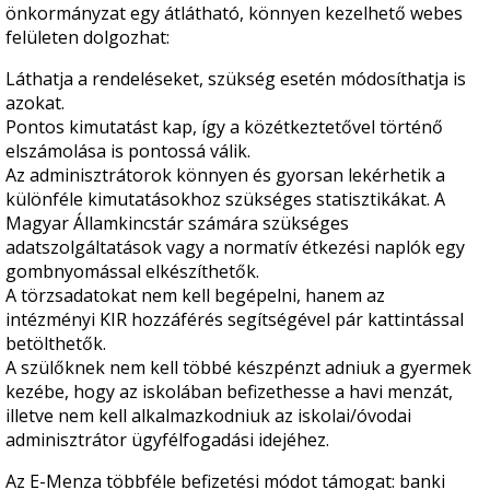
önkormányzat egy átlátható, könnyen kezelhető webes
felületen dolgozhat:
Láthatja a rendeléseket, szükség esetén módosíthatja is
azokat.
Pontos kimutatást kap, így a közétkeztetővel történő
elszámolása is pontossá válik.
Az adminisztrátorok könnyen és gyorsan lekérhetik a
különféle kimutatásokhoz szükséges statisztikákat. A
Magyar Államkincstár számára szükséges
adatszolgáltatások vagy a normatív étkezési naplók egy
gombnyomással elkészíthetők.
A törzsadatokat nem kell begépelni, hanem az
intézményi KIR hozzáférés segítségével pár kattintással
betölthetők.
A szülőknek nem kell többé készpénzt adniuk a gyermek
kezébe, hogy az iskolában befizethesse a havi menzát,
illetve nem kell alkalmazkodniuk az iskolai/óvodai
adminisztrátor ügyfélfogadási idejéhez.
Az E-Menza többféle befizetési módot támogat: banki