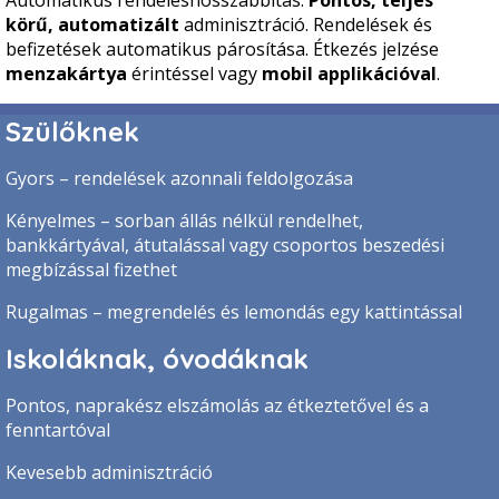
Automatikus rendeléshosszabbítás.
Pontos, teljes
körű, automatizált
adminisztráció. Rendelések és
befizetések automatikus párosítása. Étkezés jelzése
menzakártya
érintéssel vagy
mobil applikációval
.
Szülőknek
Gyors – rendelések azonnali feldolgozása
Kényelmes – sorban állás nélkül rendelhet,
bankkártyával, átutalással vagy csoportos beszedési
megbízással fizethet
Rugalmas – megrendelés és lemondás egy kattintással
Iskoláknak, óvodáknak
Pontos, naprakész elszámolás az étkeztetővel és a
fenntartóval
Kevesebb adminisztráció