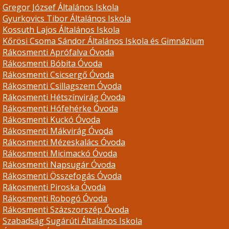
Gregor József Általános Iskola
Gyurkovics Tibor Általános Iskola
Kossuth Lajos Általános Iskola
Kőrösi Csoma Sándor Általános Iskola és Gimnázium
Rákosmenti Aprófalva Óvoda
Rákosmenti Bóbita Óvoda
Rákosmenti Csicsergő Óvoda
Rákosmenti Csillagszem Óvoda
Rákosmenti Hétszínvirág Óvoda
Rákosmenti Hófehérke Óvoda
Rákosmenti Kuckó Óvoda
Rákosmenti Mákvirág Óvoda
Rákosmenti Mézeskalács Óvoda
Rákosmenti Micimackó Óvoda
Rákosmenti Napsugár Óvoda
Rákosmenti Összefogás Óvoda
Rákosmenti Piroska Óvoda
Rákosmenti Robogó Óvoda
Rákosmenti Százszorszép Óvoda
Szabadság Sugárúti Általános Iskola