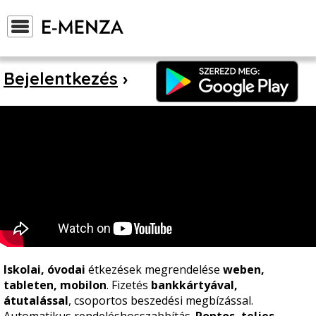
Bejelentkezés
›
Iskolai, óvodai
étkezések megrendelése
weben,
tableten, mobilon
. Fizetés
bankkártyával,
átutalással
, csoportos beszedési megbízással.