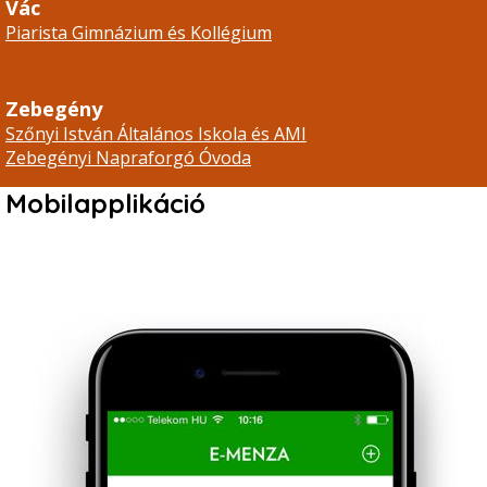
Vác
Piarista Gimnázium és Kollégium
Zebegény
Szőnyi István Általános Iskola és AMI
Zebegényi Napraforgó Óvoda
Mobilapplikáció