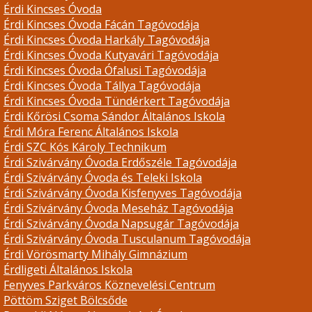
Érdi Kincses Óvoda
Érdi Kincses Óvoda Fácán Tagóvodája
Érdi Kincses Óvoda Harkály Tagóvodája
Érdi Kincses Óvoda Kutyavári Tagóvodája
Érdi Kincses Óvoda Ófalusi Tagóvodája
Érdi Kincses Óvoda Tállya Tagóvodája
Érdi Kincses Óvoda Tündérkert Tagóvodája
Érdi Kőrösi Csoma Sándor Általános Iskola
Érdi Móra Ferenc Általános Iskola
Érdi SZC Kós Károly Technikum
Érdi Szivárvány Óvoda Erdőszéle Tagóvodája
Érdi Szivárvány Óvoda és Teleki Iskola
Érdi Szivárvány Óvoda Kisfenyves Tagóvodája
Érdi Szivárvány Óvoda Meseház Tagóvodája
Érdi Szivárvány Óvoda Napsugár Tagóvodája
Érdi Szivárvány Óvoda Tusculanum Tagóvodája
Érdi Vörösmarty Mihály Gimnázium
Érdligeti Általános Iskola
Fenyves Parkváros Köznevelési Centrum
Pöttöm Sziget Bölcsőde