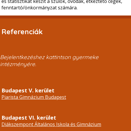
és statisztikát készít a szülők, óvodák, étkeztető cégek,
fenntartó/önkormányzat számára.
Referenciák
Bejelentkezéshez kattintson gyermeke
intézményére.
Budapest V. kerület
Piarista Gimnázium Budapest
Budapest VI. kerület
Diákszempont Általános Iskola és Gimnázium