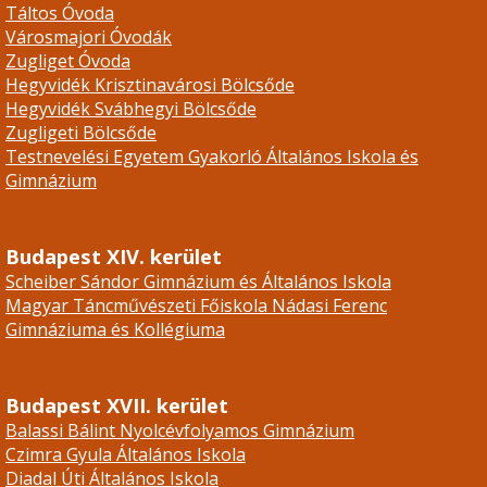
Táltos Óvoda
Városmajori Óvodák
Zugliget Óvoda
Hegyvidék Krisztinavárosi Bölcsőde
Hegyvidék Svábhegyi Bölcsőde
Zugligeti Bölcsőde
Testnevelési Egyetem Gyakorló Általános Iskola és
Gimnázium
Budapest XIV. kerület
Scheiber Sándor Gimnázium és Általános Iskola
Magyar Táncművészeti Főiskola Nádasi Ferenc
Gimnáziuma és Kollégiuma
Budapest XVII. kerület
Balassi Bálint Nyolcévfolyamos Gimnázium
Czimra Gyula Általános Iskola
Diadal Úti Általános Iskola