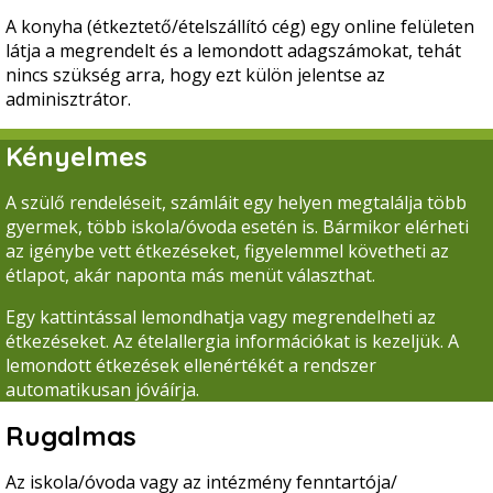
A konyha (étkeztető/ételszállító cég) egy online felületen
látja a megrendelt és a lemondott adagszámokat, tehát
nincs szükség arra, hogy ezt külön jelentse az
adminisztrátor.
Kényelmes
A szülő rendeléseit, számláit egy helyen megtalálja több
gyermek, több iskola/óvoda esetén is. Bármikor elérheti
az igénybe vett étkezéseket, figyelemmel követheti az
étlapot, akár naponta más menüt választhat.
Egy kattintással lemondhatja vagy megrendelheti az
étkezéseket. Az ételallergia információkat is kezeljük. A
lemondott étkezések ellenértékét a rendszer
automatikusan jóváírja.
Rugalmas
Az iskola/óvoda vagy az intézmény fenntartója/