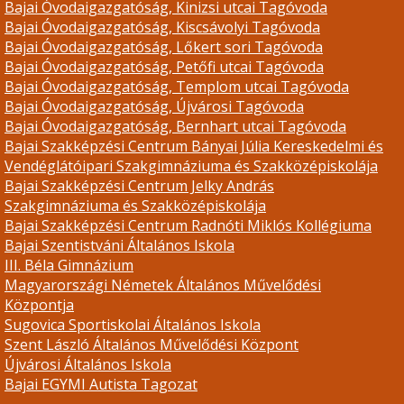
Bajai Óvodaigazgatóság, Kinizsi utcai Tagóvoda
Bajai Óvodaigazgatóság, Kiscsávolyi Tagóvoda
Bajai Óvodaigazgatóság, Lőkert sori Tagóvoda
Bajai Óvodaigazgatóság, Petőfi utcai Tagóvoda
Bajai Óvodaigazgatóság, Templom utcai Tagóvoda
Bajai Óvodaigazgatóság, Újvárosi Tagóvoda
Bajai Óvodaigazgatóság, Bernhart utcai Tagóvoda
Bajai Szakképzési Centrum Bányai Júlia Kereskedelmi és
Vendéglátóipari Szakgimnáziuma és Szakközépiskolája
Bajai Szakképzési Centrum Jelky András
Szakgimnáziuma és Szakközépiskolája
Bajai Szakképzési Centrum Radnóti Miklós Kollégiuma
Bajai Szentistváni Általános Iskola
III. Béla Gimnázium
Magyarországi Németek Általános Művelődési
Központja
Sugovica Sportiskolai Általános Iskola
Szent László Általános Művelődési Központ
Újvárosi Általános Iskola
Bajai EGYMI Autista Tagozat