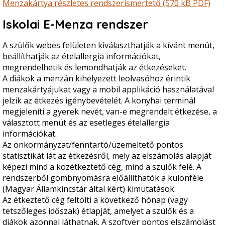
Menzakártya részletes rendszerismertető (570 kB PDF)
Iskolai E-Menza rendszer
A szülők webes felületen kiválaszthatják a kívánt menüt,
beállíthatják az ételallergia információkat,
megrendelhetik és lemondhatják az étkezéseket.
A diákok a menzán kihelyezett leolvasóhoz érintik
menzakártyájukat vagy a mobil applikáció használatával
jelzik az étkezés igénybevételét. A konyhai terminál
megjeleníti a gyerek nevét, van-e megrendelt étkezése, a
választott menüt és az esetleges ételallergia
információkat.
Az önkormányzat/fenntartó/üzemeltető pontos
statisztikát lát az étkezésről, mely az elszámolás alapját
képezi mind a közétkeztető cég, mind a szülők felé. A
rendszerből gombnyomásra előállíthatók a különféle
(Magyar Államkincstár által kért) kimutatások.
Az étkeztető cég feltölti a következő hónap (vagy
tetszőleges időszak) étlapját, amelyet a szülők és a
diákok azonnal láthatnak. A szoftver pontos elszámolást